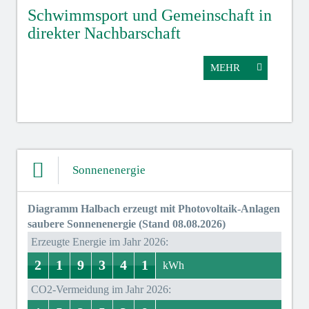
Schwimmsport und Gemeinschaft in
WM 
direkter Nachbarschaft
gut
MEHR
Sonnenenergie
Diagramm Halbach erzeugt mit Photovoltaik-Anlagen
saubere Sonnenenergie (Stand 08.08.2026)
Erzeugte Energie im Jahr 2026:
2
1
9
3
4
1
1
2
0
1
8
9
7
3
0
4
0
1
kWh
CO2-Vermeidung im Jahr 2026: