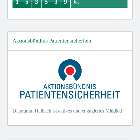
1
5
3
5
3
9
0
1
4
5
2
3
0
5
0
3
0
9
kg
Aktionsbündnis Patientensicherheit
Diagramm Halbach ist aktives und engagiertes Mitglied