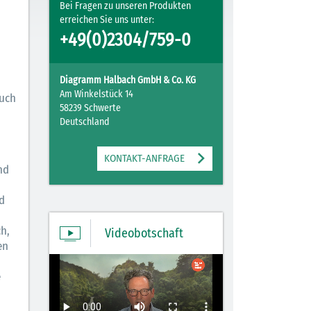
Bei Fragen zu unseren Produkten
erreichen Sie uns unter:
+49(0)2304/759-0
Diagramm Halbach GmbH & Co. KG
Am Winkelstück 14
auch
58239 Schwerte
Deutschland
KONTAKT-ANFRAGE
nd
d
h,
Videobotschaft
en
e