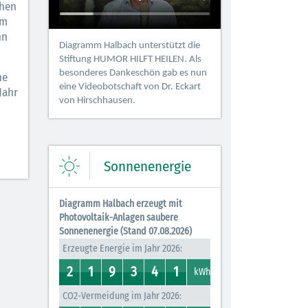
chen
em
nn
Diagramm Halbach unterstützt die
Stiftung HUMOR HILFT HEILEN. Als
besonderes Dankeschön gab es nun
he
eine Videobotschaft von Dr. Eckart
Jahr
von Hirschhausen.
Sonnenenergie
Diagramm Halbach erzeugt mit
Photovoltaik-Anlagen saubere
Sonnenenergie (Stand 07.08.2026)
Erzeugte Energie im Jahr 2026:
2
1
9
3
4
1
2
1
0
1
8
9
3
7
0
4
0
1
kWh
CO2-Vermeidung im Jahr 2026: