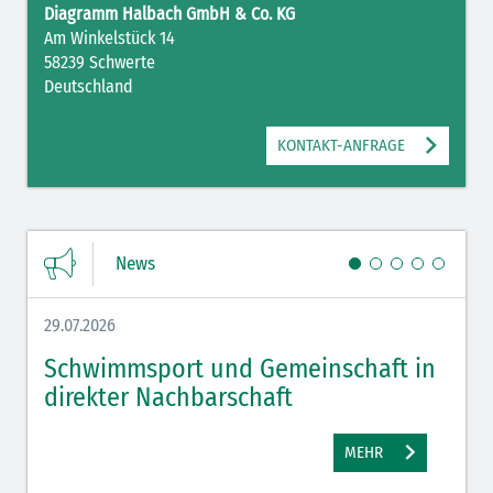
Diagramm Halbach GmbH & Co. KG
Am Winkelstück 14
58239 Schwerte
Mit Ihrer PLZ erreicht Ihre Nachricht direkt den für Sie zuständigen
Deutschland
Ansprechpartner.
KONTAKT-ANFRAGE
News
Ich habe die
Datenschutzerklärung
zur Kenntnis genommen. Ich stimme
zu, dass meine Angaben und Daten zur Beantwortung meiner Anfrage
29.07.2026
27.07.
elektronisch erhoben und gespeichert werden.
*Pflichtfelder
Schwimmsport und Gemeinschaft in
WM 
SENDEN
direkter Nachbarschaft
gut
MEHR