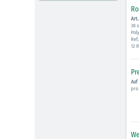
Ro
Art
38 
Pol
Ref.
12 
Pr
Auf
pro
We