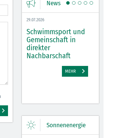
News
29.07.2026
27.07.2026
Schwimmsport und
WM Tippspiel 
bei
Gemeinschaft in
für Spannung,
lbach
direkter
Stimmung und 
Nachbarschaft
Gewinne
EHR
MEHR
M
n
Sonnenenergie