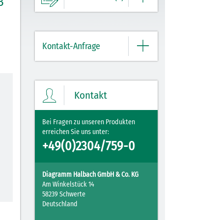
3
Ihre Merkliste enthält derzeit keine
Einträge.
Kontakt-Anfrage
ZUM MERKZETTEL
Bitte geben Sie hier Ihre Daten und
Nachricht ein.
Kontakt
Bei Fragen zu unseren Produkten
erreichen Sie uns unter:
+49(0)2304/759-0
Diagramm Halbach GmbH & Co. KG
Am Winkelstück 14
58239 Schwerte
Deutschland
Mit Ihrer PLZ erreicht Ihre Nachricht direkt