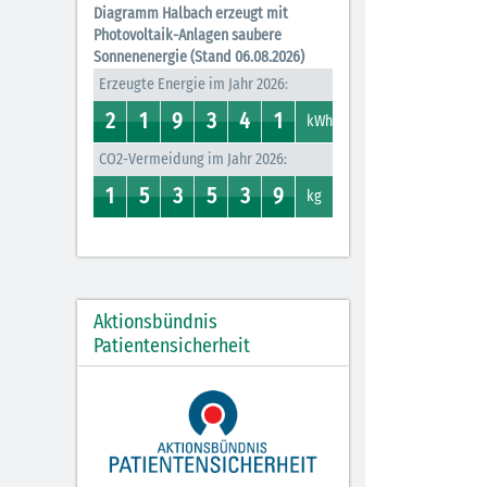
Diagramm Halbach erzeugt mit
Photovoltaik-Anlagen saubere
Sonnenenergie (Stand 06.08.2026)
Erzeugte Energie im Jahr 2026:
2
1
9
3
4
1
2
1
0
1
8
9
3
7
0
4
0
1
kWh
CO2-Vermeidung im Jahr 2026:
1
5
3
5
3
9
0
1
4
5
2
3
0
5
0
3
0
9
kg
Aktionsbündnis
Patientensicherheit