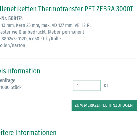
llenetiketten Thermotransfer PET ZEBRA 3000T
.-Nr. 508174
x 13 mm, Kern 25 mm, max. AD 127 mm, VE=12 R.
yester weiß unbedruckt, Kleber permanent
: 880243-012D, 4.650 Etik./Rolle
Rollen/Karton
30.06.2026
Ein ganzes
eisinformation
Berufsleben 
 Anfrage
Diagramm Ha
KT
 1000 Stück
M
ZUM MERKZETTEL HINZUFÜGEN
itere Informationen