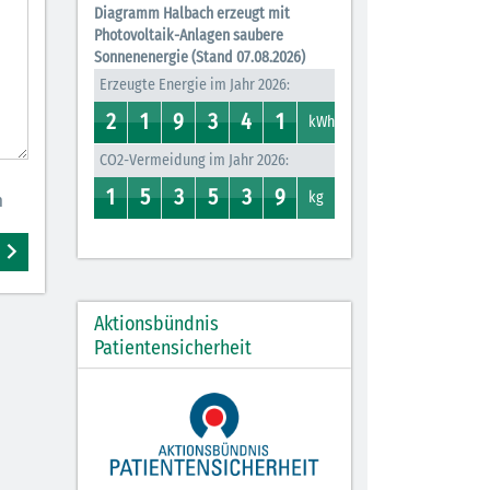
Diagramm Halbach erzeugt mit
Photovoltaik-Anlagen saubere
Sonnenenergie (Stand 07.08.2026)
Erzeugte Energie im Jahr 2026:
2
1
9
3
4
1
2
1
0
1
8
9
3
7
0
4
0
1
kWh
CO2-Vermeidung im Jahr 2026:
1
5
3
5
3
9
0
1
4
5
2
3
0
5
0
3
0
9
kg
n
Aktionsbündnis
Patientensicherheit