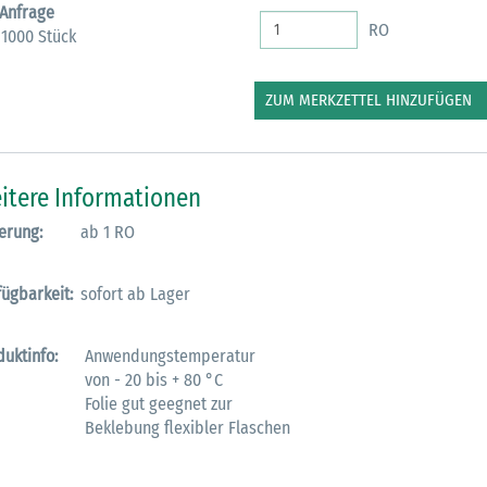
 Anfrage
RO
 1000 Stück
ZUM MERKZETTEL HINZUFÜGEN
itere Informationen
erung:
ab 1 RO
fügbarkeit:
sofort ab Lager
duktinfo:
Anwendungstemperatur
von - 20 bis + 80 °C
Folie gut geegnet zur
Beklebung flexibler Flaschen