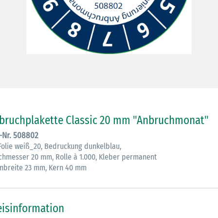
30.06.2026
Ein ganzes
bruchplakette Classic 20 mm "Anbruchmonat"
Berufsleben 
Diagramm Ha
.-Nr. 508802
Folie weiß_20, Bedruckung dunkelblau,
chmesser 20 mm, Rolle à 1.000, Kleber permanent
M
nbreite 23 mm, Kern 40 mm
eisinformation