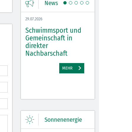
News
29.07.2026
27.07.2026
Schwimmsport und
WM Tippspiel 
bei
Gemeinschaft in
für Spannung,
lbach
direkter
Stimmung und 
Nachbarschaft
Gewinne
EHR
MEHR
M
Sonnenenergie