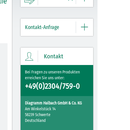
lie
Ihre Merkliste enthält derzeit keine
Einträge.
Kontakt-Anfrage
ZUM MERKZETTEL
Bitte geben Sie hier Ihre Daten und
Nachricht ein.
Kontakt
Bei Fragen zu unseren Produkten
erreichen Sie uns unter:
+49(0)2304/759-0
Diagramm Halbach GmbH & Co. KG
Am Winkelstück 14
58239 Schwerte
Deutschland
Mit Ihrer PLZ erreicht Ihre Nachricht direkt