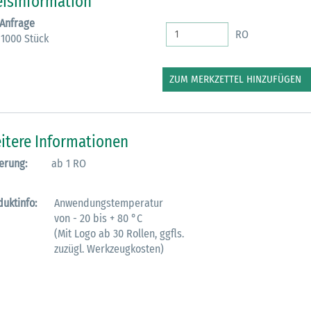
eisinformation
 Anfrage
RO
 1000 Stück
ZUM MERKZETTEL HINZUFÜGEN
itere Informationen
erung:
ab 1 RO
duktinfo:
Anwendungstemperatur
von - 20 bis + 80 °C
(Mit Logo ab 30 Rollen, ggfls.
zuzügl. Werkzeugkosten)