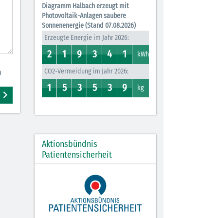
Diagramm Halbach erzeugt mit
Photovoltaik-Anlagen saubere
Sonnenenergie (Stand 07.08.2026)
Erzeugte Energie im Jahr 2026:
2
1
9
3
4
1
2
1
0
1
8
9
3
7
0
4
0
1
kWh
n
CO2-Vermeidung im Jahr 2026:
1
5
3
5
3
9
0
1
4
5
2
3
0
5
0
3
0
9
kg
Aktionsbündnis
Patientensicherheit