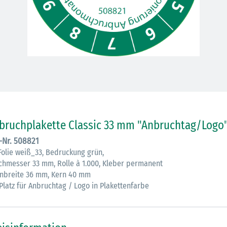
30.06.2026
Ein ganzes
bruchplakette Classic 33 mm "Anbruchtag/Logo"
Berufsleben 
Diagramm Ha
.-Nr. 508821
Folie weiß_33, Bedruckung grün,
chmesser 33 mm, Rolle à 1.000, Kleber permanent
M
nbreite 36 mm, Kern 40 mm
 Platz für Anbruchtag / Logo in Plakettenfarbe