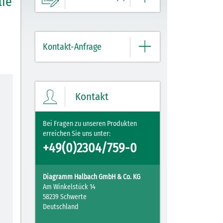
lie
Ihre Merkliste enthält derzeit keine
Einträge.
Kontakt-Anfrage
ZUM MERKZETTEL
Bitte geben Sie hier Ihre Daten und
Nachricht ein.
Kontakt
Bei Fragen zu unseren Produkten
erreichen Sie uns unter:
+49(0)2304/759-0
Diagramm Halbach GmbH & Co. KG
Am Winkelstück 14
58239 Schwerte
Deutschland
Mit Ihrer PLZ erreicht Ihre Nachricht direkt