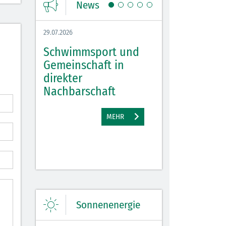
News
29.07.2026
27.07.2026
Schwimmsport und
WM Tippspiel 
bei
Gemeinschaft in
für Spannung,
lbach
direkter
Stimmung und 
Nachbarschaft
Gewinne
EHR
MEHR
M
Sonnenenergie