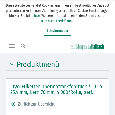
Diese Wesite verwendet Cookies, um Ihnen ein bestmögliches Angebot
präsentieren zu können. Zum Konfigurieren Ihrer Cookie-Einstellungen
klicken Sie bitte
hier
. Weitere Informationen finden Sie in unserer
Datenschutzerklärung
.
Ich stimme zu
Toggle
navigation
Produktmenü
Cryo-Etiketten rechteckig
Cryo-Etiketten Thermotransferdruck / 19,1 x
Cryo-Etiketten rechteckig + Klebepunkt
25,4 mm, Kern 76 mm, 4.000/Rolle, perf.
Cryo-Etiketten Klebepunkt
Zurück zur Übersicht
Cryo-Etiketten Frostüberklebung