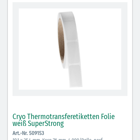
Cryo-Etiketten wrap-around
Cryo-Etiketten Metallbeklebung
Cryo-Etiketten IVF Halme
Cryo Sicherheits-/Verschlußetiketten
Cryo Etiketten automatische Etikettenspender
Cryo Thermotransferetiketten Folie
weiß SuperStrong
Art.-Nr. 509153