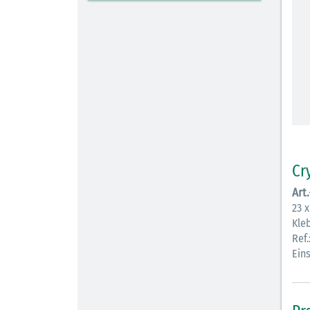
Cr
Art
23 x
Kle
Ref.
Ein