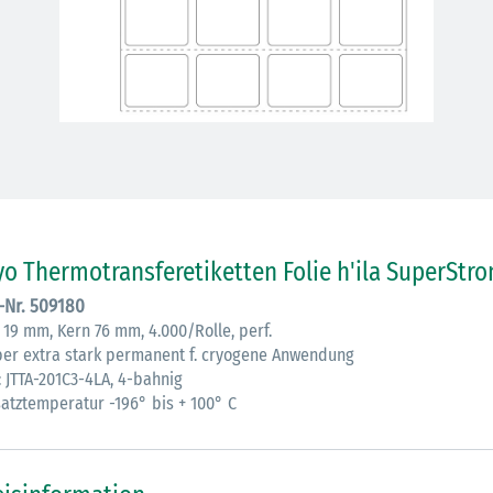
30.06.2026
Ein ganzes
yo Thermotransferetiketten Folie h'ila SuperStro
Berufsleben 
Diagramm Ha
.-Nr. 509180
 19 mm, Kern 76 mm, 4.000/Rolle, perf.
ber extra stark permanent f. cryogene Anwendung
M
: JTTA-201C3-4LA, 4-bahnig
satztemperatur -196° bis + 100° C