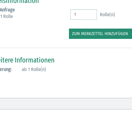
eisinformation
 Anfrage
Rolle(n)
1 Rolle
ZUM MERKZETTEL HINZUFÜGEN
itere Informationen
erung:
ab 1 Rolle(n)