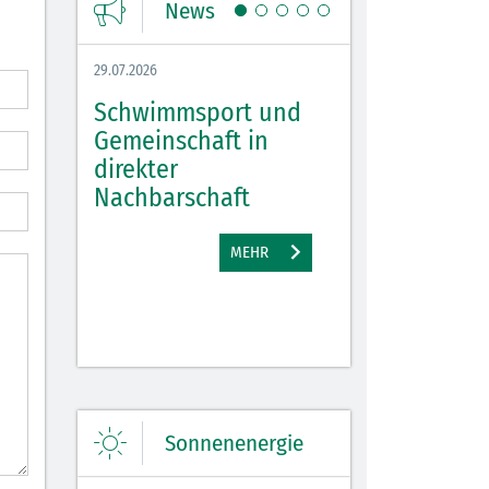
News
29.07.2026
27.07.2026
Schwimmsport und
WM Tippspiel 
bei
Gemeinschaft in
für Spannung,
lbach
direkter
Stimmung und 
Nachbarschaft
Gewinne
EHR
MEHR
M
Sonnenenergie