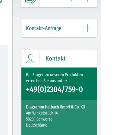
9
Ihre Merkliste enthält derzeit keine
Einträge.
Kontakt-Anfrage
ZUM MERKZETTEL
Bitte geben Sie hier Ihre Daten und
Nachricht ein.
Kontakt
Bei Fragen zu unseren Produkten
erreichen Sie uns unter:
+49(0)2304/759-0
Diagramm Halbach GmbH & Co. KG
Am Winkelstück 14
58239 Schwerte
Deutschland
Mit Ihrer PLZ erreicht Ihre Nachricht direkt