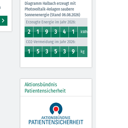
Diagramm Halbach erzeugt mit
n
Photovoltaik-Anlagen saubere
Sonnenenergie (Stand 06.08.2026)
Erzeugte Energie im Jahr 2026:
2
1
9
3
4
1
2
1
0
1
8
9
3
7
0
4
0
1
kWh
CO2-Vermeidung im Jahr 2026:
1
5
3
5
3
9
0
1
4
5
2
3
0
5
0
3
0
9
kg
Aktionsbündnis
Patientensicherheit