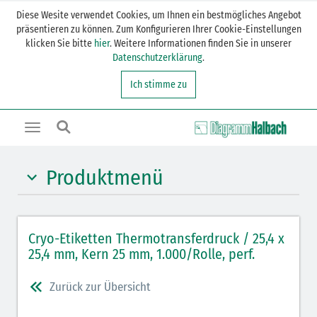
Diese Wesite verwendet Cookies, um Ihnen ein bestmögliches Angebot
präsentieren zu können. Zum Konfigurieren Ihrer Cookie-Einstellungen
klicken Sie bitte
hier
. Weitere Informationen finden Sie in unserer
Datenschutzerklärung
.
Ich stimme zu
Toggle
navigation
Produktmenü
Cryo-Etiketten rechteckig
Cryo-Etiketten Thermotransferdruck / 25,4 x
Cryo-Etiketten rechteckig + Klebepunkt
25,4 mm, Kern 25 mm, 1.000/Rolle, perf.
Cryo-Etiketten Klebepunkt
Zurück zur Übersicht
Cryo-Etiketten Frostüberklebung