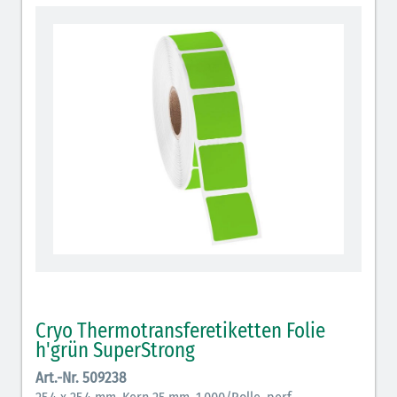
Cryo-Etiketten wrap-around
Cryo-Etiketten Metallbeklebung
Cryo-Etiketten IVF Halme
Cryo Sicherheits-/Verschlußetiketten
Cryo Etiketten automatische Etikettenspender
Cryo Thermotransferetiketten Folie
h'grün SuperStrong
Art.-Nr. 509238