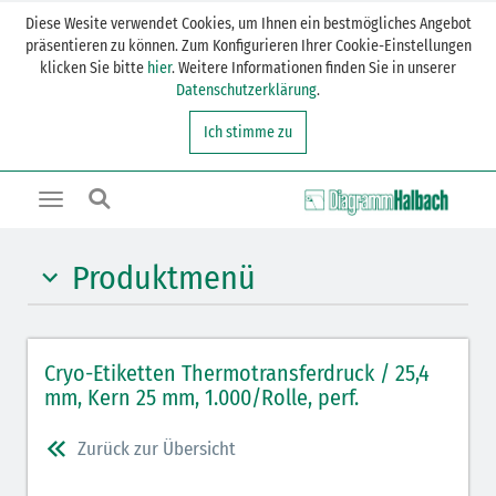
Diese Wesite verwendet Cookies, um Ihnen ein bestmögliches Angebot
präsentieren zu können. Zum Konfigurieren Ihrer Cookie-Einstellungen
klicken Sie bitte
hier
. Weitere Informationen finden Sie in unserer
Datenschutzerklärung
.
Ich stimme zu
Toggle
navigation
Produktmenü
Cryo-Etiketten rechteckig
Cryo-Etiketten Thermotransferdruck / 25,4
Cryo-Etiketten rechteckig + Klebepunkt
mm, Kern 25 mm, 1.000/Rolle, perf.
Cryo-Etiketten Klebepunkt
Zurück zur Übersicht
Cryo-Etiketten Frostüberklebung