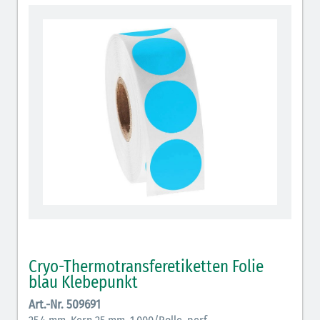
Cryo-Etiketten wrap-around
Cryo-Etiketten Metallbeklebung
Cryo-Etiketten IVF Halme
Cryo Sicherheits-/Verschlußetiketten
Cryo Etiketten automatische Etikettenspender
Cryo-Thermotransferetiketten Folie
blau Klebepunkt
Art.-Nr. 509691