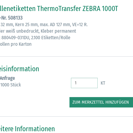
llenetiketten ThermoTransfer ZEBRA 1000T
.-Nr. 508133
x 32 mm, Kern 25 mm, max. AD 127 mm, VE=12 R.
ier weiß unbedruckt, Kleber permanent
: 880409-031DU, 2.100 Etiketten/Rolle
Rollen pro Karton
30.06.2026
Ein ganzes
eisinformation
Berufsleben 
 Anfrage
Diagramm Ha
KT
 1000 Stück
M
ZUM MERKZETTEL HINZUFÜGEN
itere Informationen