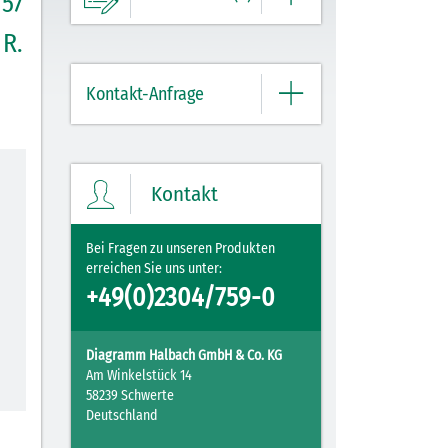
 57
 R.
Ihre Merkliste enthält derzeit keine
Einträge.
Kontakt-Anfrage
ZUM MERKZETTEL
Bitte geben Sie hier Ihre Daten und
Nachricht ein.
Kontakt
Bei Fragen zu unseren Produkten
erreichen Sie uns unter:
+49(0)2304/759-0
Diagramm Halbach GmbH & Co. KG
Am Winkelstück 14
58239 Schwerte
Deutschland
Mit Ihrer PLZ erreicht Ihre Nachricht direkt