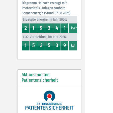
Diagramm Halbach erzeugt mit
Photovoltaik-Anlagen saubere
Sonnenenergie (Stand 07.08.2026)
Erzeugte Energie im Jahr 2026:
2
1
9
3
4
1
2
1
0
1
8
9
3
7
0
4
0
1
kWh
CO2-Vermeidung im Jahr 2026:
1
5
3
5
3
9
0
1
4
5
2
3
0
5
0
3
0
9
kg
Aktionsbündnis
Patientensicherheit