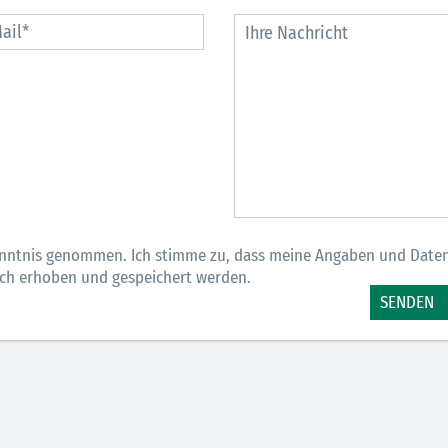
30.06.2026
Ein ganzes
Berufsleben 
Diagramm Ha
M
nntnis genommen. Ich stimme zu, dass meine Angaben und Date
sch erhoben und gespeichert werden.
SENDEN