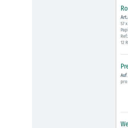
Ro
Art
57 
Pap
Ref.
12 
Pr
Auf
pro
We