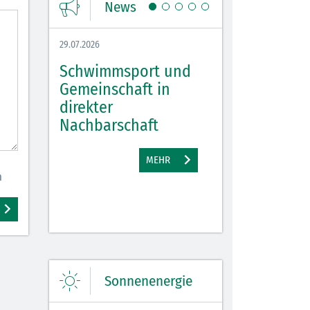
News
29.07.2026
27.07.2026
Schwimmsport und
WM Tippspiel 
bei
Gemeinschaft in
für Spannung,
lbach
direkter
Stimmung und 
Nachbarschaft
Gewinne
EHR
MEHR
M
n
Sonnenenergie