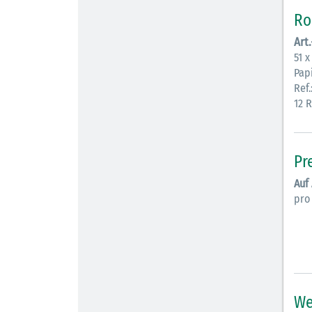
Ro
Art
51 
Pap
Ref.
12 
Pr
Auf
pro
We