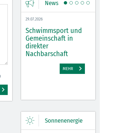
News
29.07.2026
27.07.2026
Schwimmsport und
WM Tippspiel 
bei
Gemeinschaft in
für Spannung,
lbach
direkter
Stimmung und 
Nachbarschaft
Gewinne
EHR
MEHR
M
n
Sonnenenergie