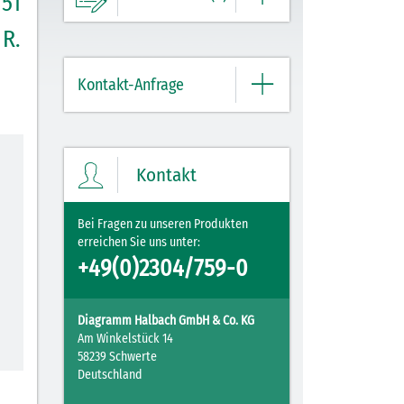
51
 R.
Ihre Merkliste enthält derzeit keine
Einträge.
Kontakt-Anfrage
ZUM MERKZETTEL
Bitte geben Sie hier Ihre Daten und
Nachricht ein.
Kontakt
Bei Fragen zu unseren Produkten
erreichen Sie uns unter:
+49(0)2304/759-0
Diagramm Halbach GmbH & Co. KG
Am Winkelstück 14
58239 Schwerte
Deutschland
Mit Ihrer PLZ erreicht Ihre Nachricht direkt