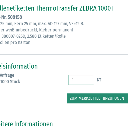
llenetiketten ThermoTransfer ZEBRA 1000T
.-Nr. 508158
x 25 mm, Kern 25 mm, max. AD 127 mm, VE=12 R.
ier weiß unbedruckt, Kleber permanent
: 880007-025D, 2.580 Etiketten/Rolle
Rollen pro Karton
30.06.2026
Ein ganzes
eisinformation
Berufsleben 
 Anfrage
Diagramm Ha
KT
 1000 Stück
M
ZUM MERKZETTEL HINZUFÜGEN
itere Informationen