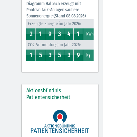
Diagramm Halbach erzeugt mit
Photovoltaik-Anlagen saubere
Sonnenenergie (Stand 08.08.2026)
Erzeugte Energie im Jahr 2026:
2
1
9
3
4
1
2
1
0
1
8
9
3
7
0
4
0
1
kWh
CO2-Vermeidung im Jahr 2026:
1
5
3
5
3
9
0
1
4
5
2
3
0
5
0
3
0
9
kg
Aktionsbündnis
Patientensicherheit