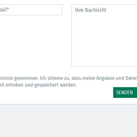
30.06.2026
Ein ganzes
Berufsleben 
Diagramm Ha
M
nntnis genommen. Ich stimme zu, dass meine Angaben und Date
sch erhoben und gespeichert werden.
SENDEN