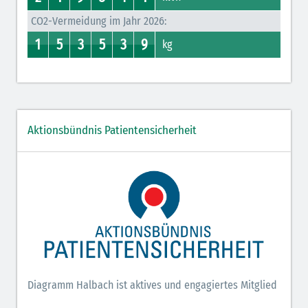
CO2-Vermeidung im Jahr 2026:
1
5
3
5
3
9
0
1
4
5
2
3
0
5
0
3
0
9
kg
Aktionsbündnis Patientensicherheit
Diagramm Halbach ist aktives und engagiertes Mitglied