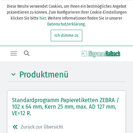
Diese Wesite verwendet Cookies, um Ihnen ein bestmögliches Angebot
präsentieren zu können. Zum Konfigurieren Ihrer Cookie-Einstellungen
klicken Sie bitte
hier
. Weitere Informationen finden Sie in unserer
Datenschutzerklärung
.
Ich stimme zu
Toggle
navigation
Produktmenü
Thermodirekt Eco 1000D permanent
Standardprogramm Papieretiketten ZEBRA /
Thermodirekt TOP 2000D permanent
102 x 64 mm, Kern 25 mm, max. AD 127 mm,
Thermodirekt TOP 2000D ablösbar
VE=12 R.
Thermotransfer Vellum 1000T permanent
Zurück zur Übersicht