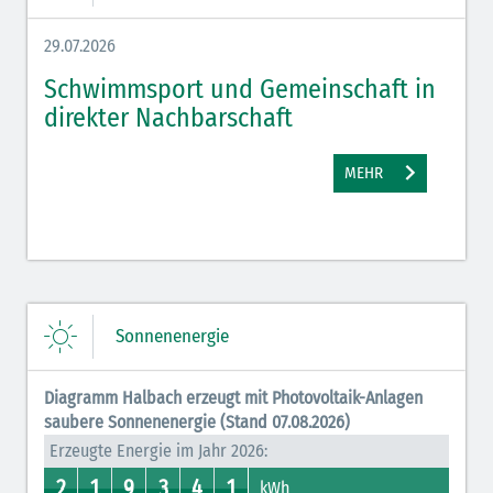
29.07.2026
27.07.
Schwimmsport und Gemeinschaft in
WM 
direkter Nachbarschaft
gut
MEHR
Sonnenenergie
Diagramm Halbach erzeugt mit Photovoltaik-Anlagen
saubere Sonnenenergie (Stand 07.08.2026)
Erzeugte Energie im Jahr 2026:
2
1
9
3
4
1
2
1
0
1
8
9
3
7
0
4
0
1
kWh