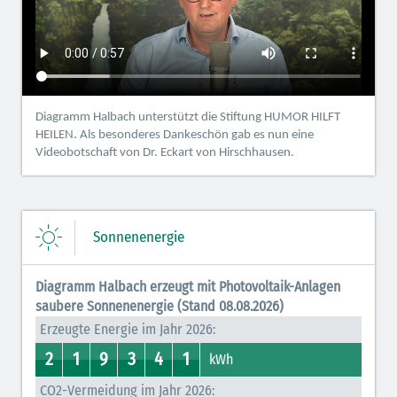
Diagramm Halbach unterstützt die Stiftung HUMOR HILFT
HEILEN. Als besonderes Dankeschön gab es nun eine
Videobotschaft von Dr. Eckart von Hirschhausen.
Sonnenenergie
Diagramm Halbach erzeugt mit Photovoltaik-Anlagen
saubere Sonnenenergie (Stand 08.08.2026)
Erzeugte Energie im Jahr 2026:
2
1
9
3
4
1
2
1
0
1
8
9
3
7
0
4
0
1
kWh
CO2-Vermeidung im Jahr 2026: