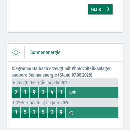
MEHR
Sonnenenergie
Diagramm Halbach erzeugt mit Photovoltaik-Anlagen
saubere Sonnenenergie (Stand 07.08.2026)
Erzeugte Energie im Jahr 2026:
2
1
9
3
4
1
2
1
0
1
8
9
3
7
0
4
0
1
kWh
CO2-Vermeidung im Jahr 2026:
1
5
3
5
3
9
0
1
4
5
2
3
0
5
0
3
0
9
kg