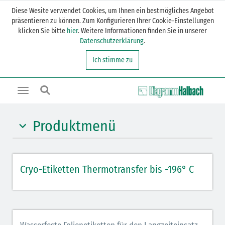
Diese Wesite verwendet Cookies, um Ihnen ein bestmögliches Angebot
präsentieren zu können. Zum Konfigurieren Ihrer Cookie-Einstellungen
klicken Sie bitte
hier
. Weitere Informationen finden Sie in unserer
Datenschutzerklärung
.
Ich stimme zu
Toggle
navigation
Produktmenü
Cryo-Etiketten rechteckig
Cryo-Etiketten Thermotransfer bis -196° C
Cryo-Etiketten rechteckig + Klebepunkt
Cryo-Etiketten Klebepunkt
Cryo-Etiketten Frostüberklebung