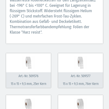
Wasserfeste Folienetiketten für den Langzeiteinsatz
Cryo-Etiketten wrap-around
bei -196° C bis +100° C. Geeignet für Lagerung in
flüssigem Stickstoff. Widersteht flüssigem Helium
Cryo-Etiketten Metallbeklebung
(-269° C) und mehrfachen Frost-Tau-Zyklen.
Kombination aus Gefäß- und Deckeletikett.
Cryo-Etiketten IVF Halme
Thermotransferfarbbandempfehlung: Folien der
Cryo Sicherheits-/Verschlußetiketten
Klasse "Harz resist".
Cryo Etiketten automatische Etikettenspender
Art.-Nr. 509576
Art.-Nr. 509577
15 x 15 + 9,5 mm, 25er Kern
15 x 15 + 9,5 mm, 76er Kern