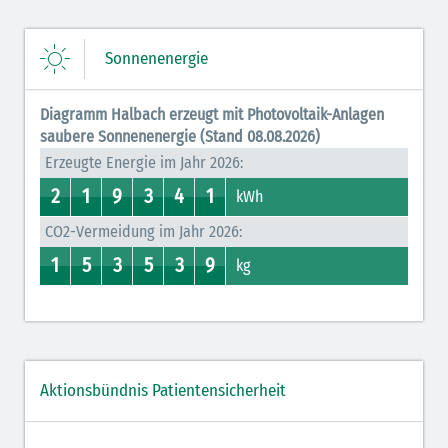
Sonnenenergie
Diagramm Halbach erzeugt mit Photovoltaik-Anlagen
saubere Sonnenenergie (Stand 08.08.2026)
Erzeugte Energie im Jahr 2026:
2
1
9
3
4
1
2
1
0
1
8
9
3
7
0
4
0
1
kWh
CO2-Vermeidung im Jahr 2026:
1
5
3
5
3
9
0
1
4
5
2
3
0
5
0
3
0
9
kg
Aktionsbündnis Patientensicherheit