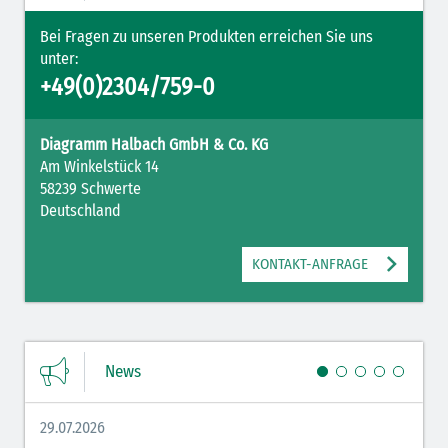
Bei Fragen zu unseren Produkten erreichen Sie uns
unter:
+49(0)2304/759-0
Diagramm Halbach GmbH & Co. KG
Am Winkelstück 14
58239 Schwerte
Mit Ihrer PLZ erreicht Ihre Nachricht direkt den für Sie zuständigen
Deutschland
Ansprechpartner.
KONTAKT-ANFRAGE
News
Ich habe die
Datenschutzerklärung
zur Kenntnis genommen. Ich stimme
zu, dass meine Angaben und Daten zur Beantwortung meiner Anfrage
29.07.2026
27.07.
elektronisch erhoben und gespeichert werden.