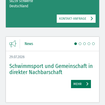
58239 Schwerte
Deutschland
KONTAKT-ANFRAGE
News
29.07.2026
27.07.
Schwimmsport und Gemeinschaft in
WM 
direkter Nachbarschaft
gut
MEHR