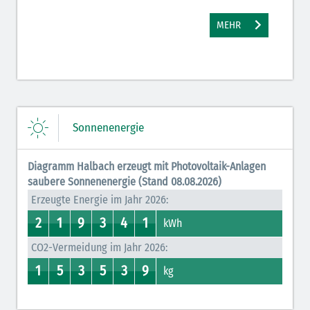
MEHR
Sonnenenergie
Diagramm Halbach erzeugt mit Photovoltaik-Anlagen
saubere Sonnenenergie (Stand 08.08.2026)
Erzeugte Energie im Jahr 2026:
2
1
9
3
4
1
2
1
0
1
8
9
3
7
0
4
0
1
kWh
CO2-Vermeidung im Jahr 2026:
1
5
3
5
3
9
0
1
4
5
2
3
0
5
0
3
0
9
kg