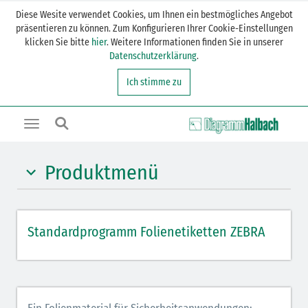
Diese Wesite verwendet Cookies, um Ihnen ein bestmögliches Angebot
präsentieren zu können. Zum Konfigurieren Ihrer Cookie-Einstellungen
klicken Sie bitte
hier
. Weitere Informationen finden Sie in unserer
Datenschutzerklärung
.
Ich stimme zu
Toggle
navigation
Produktmenü
Thermotransfer PE glänzend 3100T permanent
Standardprogramm Folienetiketten ZEBRA
Thermotransfer PP glänzend PolyPro 3000T
permanent
Thermotransfer PP 8000T CryoCool permanent
Thermotransfer PET weiß 3000T permanent