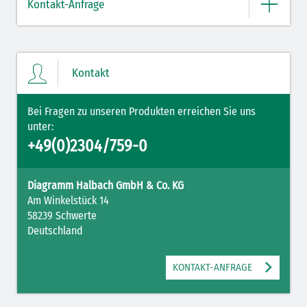
Kontakt-Anfrage
ZUM MERKZETTEL
Bitte geben Sie hier Ihre Daten und Nachricht ein.
Kontakt
Bei Fragen zu unseren Produkten erreichen Sie uns
unter:
+49(0)2304/759-0
Diagramm Halbach GmbH & Co. KG
Am Winkelstück 14
58239 Schwerte
Mit Ihrer PLZ erreicht Ihre Nachricht direkt den für Sie zuständigen
Deutschland
Ansprechpartner.
KONTAKT-ANFRAGE