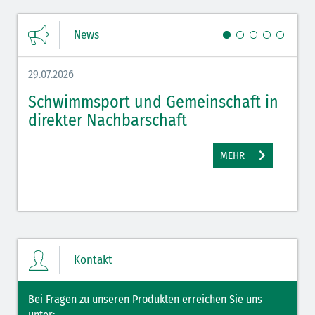
News
Ich habe die
Datenschutzerklärung
zur Kenntnis genommen. Ich stimme
zu, dass meine Angaben und Daten zur Beantwortung meiner Anfrage
29.07.2026
27.07.
elektronisch erhoben und gespeichert werden.
*Pflichtfelder
Schwimmsport und Gemeinschaft in
WM 
SENDEN
direkter Nachbarschaft
gut
MEHR
Kontakt
Bei Fragen zu unseren Produkten erreichen Sie uns
unter: