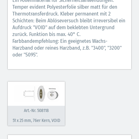
Ein Folienmaterial für Sicherheitsanwendungen:
Temper evident Polyesterfolie silber matt für den
Thermotransfer PET silber 3000T permanent
Thermotransferdruck. Kleber permanent mit 2
Schichten: Beim Ablöseversuch bleibt irreversibel ein
TTF PET Tamper evident VOID matt 8000T permanent
Aufdruck "VOID" auf dem beklebten Untergrund
zurück. Funktion bis max. 40° C.
TTF PE Tamper evident selbstzerstörend 8000T
Farbbandempfehlung: Ein geeignetes Wachs-
permanent
Harzband oder reines Harzband, z.B. "3400", "3200"
oder "5095".
Art.-Nr. 508118
51 x 25 mm, 76er Kern, VOID